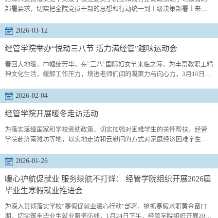
部署要求，切实把全院党员干部的思想和行动统一到上级决策部署上来，3
月13日，经管学院党委召开专题党委会，正式启动树立和践行正确政绩观
学习教育工作，学院党委班子全体成员参加会议，会议由学院党委书记李
2026-03-12
勋来主持。会议伊始，李勋来传达了学校关于开展树立和践行正确政绩观
学习教育的通知精神，详细解读了通知的核心要求、重点内容和工作安
经管学院举办“悦动三八节 活力满经管”趣味运动会
排，强调全院上...
春回大地暖，巾帼绽芳华。在“三八”国际妇女节来临之际，为丰富教职工精
神文化生活，缓解工作压力，增进老师们间的凝聚力与向心力，3月10日下
午学院分工会举办“悦动三八节 活力满经管”趣味运动会。全体教职工欢聚
一堂，以趣味运动为媒，在欢声笑语中释放活力、凝聚力量。本次趣味运
2026-02-04
动会紧扣“趣味、健康、团结、欢乐”的宗旨，重点突出协作性与趣味性，设
置了“齐心协力”“踩气球”两个特色项目。“齐心协力”项目作为考验...
经管学院开展暖冬走访活动
为落实落细国家和学校资助政策，切实加强对困难学生的关怀帮扶，经管
学院赴济南潍坊等地，以实地走访和云慰问的方式对家庭经济困难学生进
行走访帮扶。孙建树一行与学生家长面对面交流，详细了解学生的家庭生
活状况、经济来源、实际困难等；全面介绍了国家的资助政策和校院的帮
2026-01-26
扶措施，表达了深切关怀。辅导员老师向家长反馈了学生在校期间的学
习、生活和成长状况，鼓励学生要珍惜在校学习时光，保持乐观心态，在
暖心护航促就业 服务续航不打烊： 经管学院组织开展2026届
逆境中磨砺意志...
毕业生寒假就业推进会
为深入贯彻落实学校“寒假促就业暖心行动”部署，抢抓寒假求职黄金窗口
期，切实筑牢毕业生就业服务防线，1月24日下午，经管学院组织开展2026