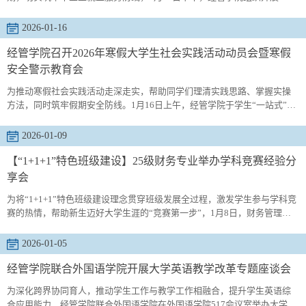
届毕业生寒假就业推进会。学院学工办主任付继航，毕业年级辅导员赵杰
及2026届毕业生参加会议。会上，付继航结合当前就业形势与经管专业特
2026-01-16
色，深入解读了国家及地方针对高校毕业生的就业扶持政策，鼓励毕业生
主动对接重点领域、重点行业岗位，将个人职业规划与国家发展需求相结
经管学院召开2026年寒假大学生社会实践活动动员会暨寒假
合，积极投...
安全警示教育会
为推动寒假社会实践活动走深走实，帮助同学们理清实践思路、掌握实操
方法，同时筑牢假期安全防线。1月16日上午，经管学院于学生“一站式”社
区召开2026年寒假大学生社会实践活动动员会暨寒假安全警示教育会。本
次会议由学院团委付继航老师主讲社会实践相关部署，辅导员吕欣哲开展
2026-01-09
寒假安全教育，25级学生代表参会。会议伊始，付继航强调，社会实践是
大学生连接校园与社会的重要桥梁，对个人成长成才意义深远，希望同学
【“1+1+1”特色班级建设】25级财务专业举办学科竞赛经验分
们提高重视...
享会
为将“1+1+1”特色班级建设理念贯穿班级发展全过程，激发学生参与学科竞
赛的热情，帮助新生迈好大学生涯的“竞赛第一步”，1月8日，财务管理专
业在崂山校区弘毅楼举办学科竞赛经验分享会暨特色班级建设会，本次活
动由25级财务管理专业班主任于培友老师组织并主持，2023级庄丽娟同学
2026-01-05
主讲，25级财务全体同学共同参与。分享会伊始，庄丽娟以“为什么要参加
学科竞赛”为切入点，结合自身经历，从短期与长期两个维度深入剖析了竞
经管学院联合外国语学院开展大学英语教学改革专题座谈会
赛的...
为深化跨界协同育人，推动学生工作与教学工作相融合，提升学生英语综
合应用能力，经管学院联合外国语学院在外国语学院517会议室举办大学英