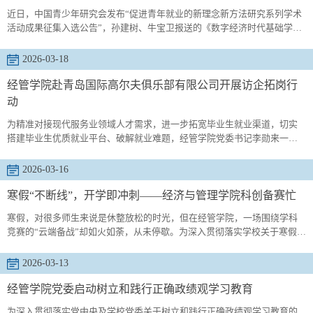
近日，中国青少年研究会发布“促进青年就业的新理念新方法研究系列学术
活动成果征集入选公告”，孙建树、牛宝卫报送的《数字经济时代基础学科
何以补齐“就业短板”:影响机制与提升策略》入选现场交流成果。由中国青
少年研究会申报的“促进青年就业的新理念新方法研究系列学术活动”获国家
2026-03-18
社科基金立项资助(批准号:25SGD034，项目类别:学术会议类)。为扩大系列
学术活动影响，推动系列学术活动落地见效，面向党政有关部门、共青团...
经管学院赴青岛国际高尔夫俱乐部有限公司开展访企拓岗行
动
为精准对接现代服务业领域人才需求，进一步拓宽毕业生就业渠道，切实
搭建毕业生优质就业平台、破解就业难题，经管学院党委书记李勋来一行
赴青岛高尔夫俱乐部有限公司开展专项走访调研与合作洽谈。青岛高尔夫
俱乐部有限公司总经理助理朱崇宇、综合部经理司丽娜及相关部门负责人
2026-03-16
热情接待了走访团队，双方围绕人才培养、实习就业、产学研融合、产业
升级等议题展开深度交流，就如何实现校企资源互补、精准对接人才供需
寒假“不断线”，开学即冲刺——经济与管理学院科创备赛忙
达成初步共识...
寒假，对很多师生来说是休整放松的时光，但在经管学院，一场围绕学科
竞赛的“云端备战”却如火如荼，从未停歇。为深入贯彻落实学校关于寒假学
科竞赛备赛工作的部署，学院精心组织，多措并举，确保赛事备赛工作“不
断线、不松劲、有实效”，为新学期竞赛冲刺奠定了坚实基础。精心部署，
2026-03-13
下好寒假备赛“先手棋”学院高度重视学科竞赛在创新人才培养中的重要作
用，将寒假备赛视为提升竞赛质量的关键环节。早在寒假开始前，学院便
经管学院党委启动树立和践行正确政绩观学习教育
依...
为深入贯彻落实党中央及学校党委关于树立和践行正确政绩观学习教育的