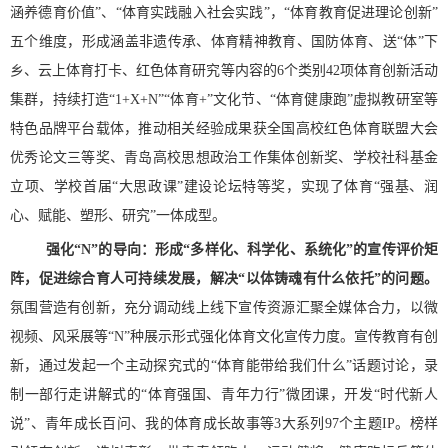
涵养德育价值”、“体育实践融入社会实践”，“体育教育促进理论创新”
五个维度，形成涵盖非遗传承、体育精神教育、国防体育、送“体”下
乡、云上体育打卡、红色体育研究等内容的6个类别42项体育创新活动
集群，持续打造“1+X+N”“体育+”文化节、“体育健康跑”虚拟教研室等
特色品牌平台载体，推动相关经验成果获全国高校红色体育联盟大会
优秀论文三等奖、青岛高校思想政治工作集体创新奖、学校社科基金
立项、学校首届“大思政课”建设论坛特等奖，实现了体育“强基、润
心、赋能、塑形、研究”一体成型。
强化
“N”的导向：形成“多样化、科学化、系统化”的宣传评价矩
阵，促进综合育人可持续发展，解决“以体铸魂有什么依托”的问题。
氛围营造有创新，充分调动线上线下宣传资源汇聚全媒体合力，以微
视频、风采展等
“N”种展示形式强化体育文化宣传力度。宣传教育有创
新，通过发起一个主动探究式的“体育能带给我们什么”话题讨论，录
制一部行走讲解式的“体育强国、青年力行”微团课，开发“时代新人
说”、青年成长百问、我的体育成长故事等3大系列97个主题IP。榜样