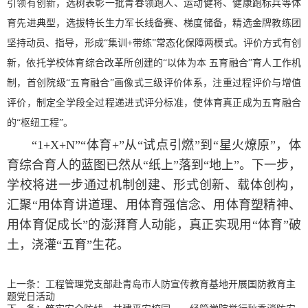
引领有创新，选树表彰一批青春领跑人、运动健将、健康跑标兵等体
育先进典型，选拔特长生力军长线备赛、梯度储备，精选金牌教练团
坚持动员、指导，形成“集训+带练”常态化保障两模式。评价方式有创
新，依托学校体育综合改革所创建的“以体为本 五育融合”育人工作机
制，首创院级“五育融合”画像式三级评价体系，注重过程评价与增值
评价，制定全学段全过程递进式评分标准，使体育真正成为五育融合
的“枢纽工程”。
“1+X+N”“体育+”从“试点引燃”到“星火燎原”，体
育综合育人的蓝图已然从“纸上”落到“地上”。下一步，
学校将进一步通过机制创建、形式创新、载体创构，
汇聚“用体育讲道理、用体育强信念、用体育塑精神、
用体育促成长”的澎湃育人动能，真正实现用“体育”破
土，浇灌“五育”生花。
上一条：
工程管理党支部赴青岛市人防宣传教育基地开展国防教育主
题党日活动