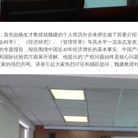
，首先由
杨友才
教授就魏建
的个人简历
向全体师生做了简要介绍
会科学》、《经济研究》、《管理世界》等高水平一流杂志发表
的
专题报告，报告围绕中国近
40年经济增长的基本事实、中国
和国际比较四方面展开讲解。他提出的“产权问题始终是核心问题
大家的强烈共鸣。讲座引起大家热烈讨论和踊跃提问，魏建教授