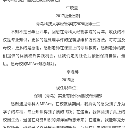
——
牛晓童
2017
级全日制
青岛科技大学经管学院
2020
级博士生
不知不觉已毕业四年，回想在青科大经管学院的两年，收获的不
仅是专业知识，更多的是处理事件的逻辑思维和方式方法。每每提及
母校，更多的是感谢，感谢老师在课堂上的谆谆教诲，感谢老师给我
们提供的优质校外实践机会，让我们走向社会后依旧保持自信。最
后，愿母校的
MPAcc
越办越好。
——
季晓绯
2015
级
现任职单位：
保利（青岛）实业有限公司财务管理部
感谢遇见青科大
MPAcc
。在校就读期间，我真切的感受到了身为
学子的幸福，专业知识得到了质的飞跃；在这里，我体验到了真正的
校园生活，遨游在财务知识的海洋里畅想未来；在这里，我能够充分
发挥所长，也给予了充分展示自我的舞台，为我在后来的求职道路以