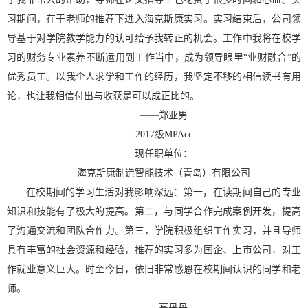
习期间，在于老师的推荐下进入海克斯康实习。实习结束后，公司领
导基于对学院教学能力的认可给予我转正的机会。工作中我将在校学
习的财务专业素养不断运用到工作当中，成为领导眼里
“
业财融合
”
的
优秀员工。以我个人求学和工作的经历，我坚定不移的相信读书有用
论，也让我相信付出与收获是可以成正比的。
——
郑亚男
2017
级
MPAcc
现任职单位：
海克斯康制造智能技术（青岛）有限公司
在校期间的学习生活对我影响深远：第一，在读期间自己的专业
知识和技能有了极大的提高。第二，与同学合作完成案例开发，提高
了沟通交流和团队合作力。第三，学院积极组织工作实习，并且导师
具有丰富的社会资源和经验，推荐的实习多为国企、上市公司，对工
作就业意义巨大。时至今日，依旧非常感恩在校期间认识的同学和老
师。
——
高丹丹