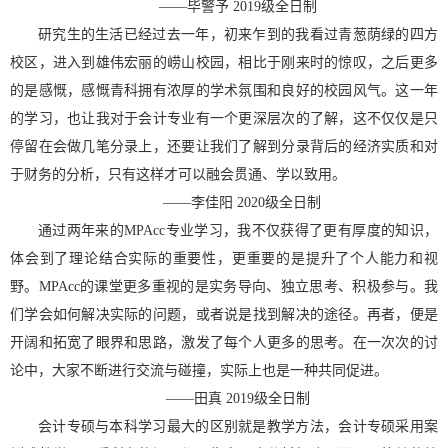
——
毕警予
2019
级全日制
研究生的生活已经过去一年，初来乍到的我看过青葱荫绿的四方
校区，进入到雄伟宏丽的崂山校园，相比于刚来时的惊叹，之后更多
的是感慨，感慨青科拥有浓厚的学术氛围和良好的校园风气。这一年
的学习，也让我对于会计专业有一个更深层次的了解，这不仅仅是只
停留在会做几笔分录上，还要让我们了解到分录背后的经济实质和对
于财务的分析，只有这样才可以融会贯通、学以致用。
——
李佳阳
2020
级全日制
通过两年来的
MPAcc
专业学习，我不仅获得了更有厚度的知识，
体会到了理论结合实际的重要性，更重要的是提升了个人能力和视
野。
MPAcc
的课堂更多重视的是实务导向、独立思考、积极参与。我
们学会如何解决实际的问题，或者说是找到解决的途径。再者，便是
开阔和拓宽了眼界和思路，激发了每个人更多的思考。在一次次的讨
论中，大家不断进行交流与碰撞，实际上也是一种共同促进。
——
田真
2019
级全日制
会计专硕与本科学习最大的区别就是教学方法，会计专硕采用案