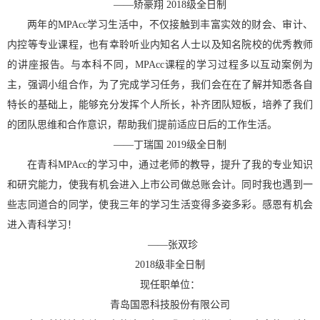
——
矫豪翔
2018
级全日制
两年的
MPAcc
学习生活中，不仅接触到丰富实效的财会、审计、
内控等专业课程，也有幸聆听业内知名人士以及知名院校的优秀教师
的讲座报告。与本科不同，
MPAcc
课程的学习过程多以互动案例为
主，强调小组合作，为了完成学习任务，我们会在在了解并知悉各自
特长的基础上，能够充分发挥个人所长，补齐团队短板，培养了我们
的团队思维和合作意识，帮助我们提前适应日后的工作生活。
——
丁瑞国
2019
级全日制
在青科
MPAcc
的学习中，通过老师的教导，提升了我的专业知识
和研究能力，使我有机会进入上市公司做总账会计。同时我也遇到一
些志同道合的同学，使我三年的学习生活变得多姿多彩。感恩有机会
进入青科学习！
——
张双珍
2018
级非全日制
现任职单位：
青岛国恩科技股份有限公司