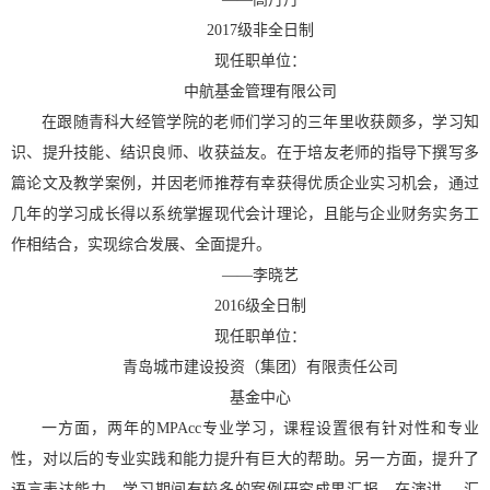
2017
级非全日制
现任职单位：
中航基金管理有限公司
在跟随青科大经管学院的老师们学习的三年里收获颇多，学习知
识、提升技能、结识良师、收获益友。在于培友老师的指导下撰写多
篇论文及教学案例，并因老师推荐有幸获得优质企业实习机会，通过
几年的学习成长得以系统掌握现代会计理论，且能与企业财务实务工
作相结合，实现综合发展、全面提升。
——
李晓艺
2016
级全日制
现任职单位：
青岛城市建设投资（集团）有限责任公司
基金中心
一方面，两年的
MPAcc
专业学习，课程设置很有针对性和专业
性，对以后的专业实践和能力提升有巨大的帮助。另一方面，提升了
语言表达能力。学习期间有较多的案例研究成果汇报，在演讲 、汇