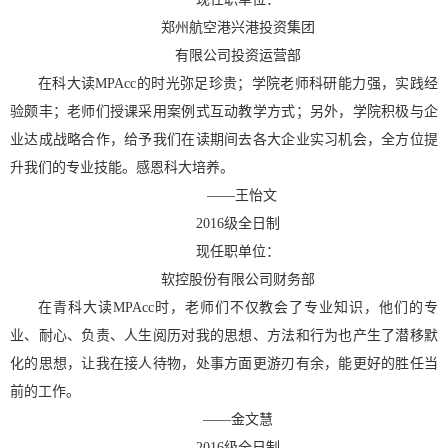
郑州航空港兴港投资集团
有限公司投资运营部
在科大读
MPAcc
的时光弥足珍贵；学院老师科研能力强，实践经
验颇丰；老师们授课采用案例式互动教学方式；另外，学院积极与企
业达成战略合作，给予我们在读期间去各大企业实习机会，全方位提
升我们的专业技能。感恩科大培养。
——
王怡文
2016
级全日制
现任职单位：
软控股份有限公司财务部
在青科大读
MPAcc
时，老师们不仅教会了专业知识，他们的专
业、耐心、负责、人生阅历对我的思想、方法和行为也产生了潜移默
化的思想，让我在接人待物，处事方面更游刃有余，能更好的胜任当
前的工作。
——
金文慧
2016
级全日制