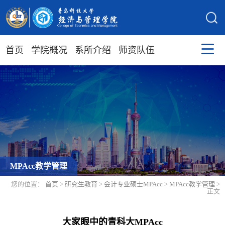
首页
学院概况
系所介绍
师资队伍
MPAcc教学管理
您的位置：
首页
>
研究生教育
>
会计专业硕士MPAcc
>
MPAcc教学管理
>
正文
大家眼中的青科大MPAcc