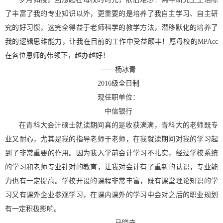
了丰富了我的专业知识以外，更重要的是培养了我自主学习、自主研
究的好习惯，这完全得益于老师科学的教学方法，潜移默化的培养了
我的逻辑思维能力，让我在目前的工作中受益颇丰！愿母校的
MPAcc
在各位恩师的带领下，越办越好！
——
杨冰青
2016
级全日制
现任职单位：
中信银行
在青科大会计硕士就读期间真的是收获满满，青科大的老师既专
业又耐心，尤其是我的指导老师于老师，在我就读期间对我的学习起
到了非常重要的作用。因为我入学前会计学习不扎实，经过学校系统
的学习和老师专业针对的教育，让我对会计有了重新的认识，专业能
力也有一定提高。学校开设的课程非常丰富，既有课堂理论知识的学
习又有课外企业参观学习，在课内课外的学习中会对之后的职业规划
有一定积极影响。
——
马晓卉