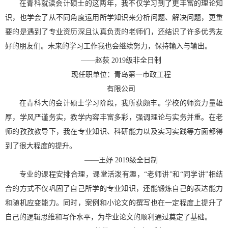
在青科就读会计硕士的这两年，我不仅学习到了更丰富的理论知
识，也学会了从不同角度运用所学知识来分析问题、解决问题，更重
要的是遇到了专业资历深且认真负责的老师们，还结识了许多优秀友
好的朋友们。未来的学习工作我也会继续努力，保持输入与输出。
——
赵荻
2019
级非全日制
现任职单位：青岛第一市政工程
有限公司
在青科大的会计硕士学习阶段，我所获颇丰。学校的师资力量雄
厚，学风严谨务实，教学内容丰富多彩，强调理论与实务并重。在老
师的孜孜教导下，我在专业知识、科研能力以及实习实践等方面都得
到了很大程度的提升。
——
王妤
2019
级全日制
专业的课程安排合理，课堂活泼有趣，
“
老师讲
”
和
“
同学讲
”
相结
合的方式不仅巩固了自己所学的专业知识，还能锻炼自己的表达能力
和随机应变能力。同时，案例和小论文的撰写也在一定程度上提升了
自己的逻辑思维和写作水平，为毕业论文的顺利通过奠定了基础。