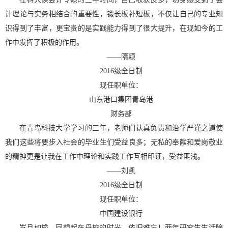
计理论与实务相结合的重要性，锻长板补短板，不仅让自己的专业知
识得到了丰富，更宝贵的是实践能力得到了很大提升，在现如今的工
作中发挥了积极的作用。
——
隋颖
2016
级全日制
现任职单位：
山东港口集团青岛港
财务部
在青岛科技大学学习的三年，老师们认真负责和治学严谨之道使
我们这些将要步入社会的毕业生们受益良多；无私的奉献和爱岗敬业
的精神更是让我在工作中理论和实践工作互相印证，受益匪浅。
——
刘凯
2016
级全日制
现任职单位：
中国建设银行
岁月如梭，回想起在母校的时光，依旧难忘！两年研究生生活除