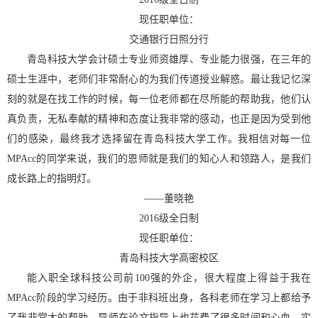
现任职单位：
交通银行日照分行
青岛科技大学会计硕士专业师资雄厚、专业能力很强，在三年的
硕士生涯中，老师们非常耐心的为我们传道授业解惑。最让我记忆深
刻的就是在找工作的时候，每一位老师都在尽所能的帮助我，他们认
真负责，无私奉献的精神和态度让我非常的感动，也正是因为受到他
们的感染，最终我才选择留在青岛科技大学工作。我相信对每一位
MPAcc
的同学来说，我们的恩师就是我们的知心人和领路人，是我们
成长路上的指明灯。
——
董晓艳
2016
级全日制
现任职单位：
青岛科技大学高密校区
能入职全球科技公司前
100
强的外企，很大程度上得益于我在
MPAcc
阶段的学习经历。由于非科班出身，各科老师在学习上都给予
了我非常大的帮助，导师在论文指导上也花费了很多时间和心血。实