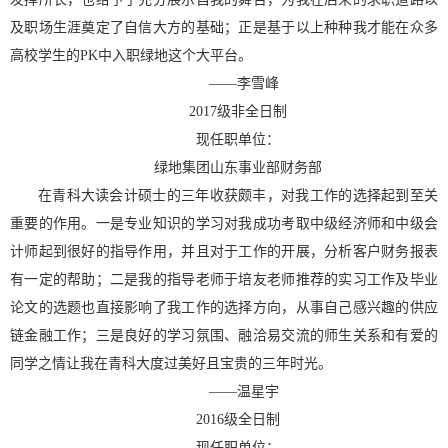
及职场生涯奠定了自信大方的基础；正是基于以上种种我才能在众多
高校学生的
PK
中入职绿地这个大平台。
——
李雪峰
2017
级非全日制
现任职单位：
绿地集团山东事业部财务部
在青科大读会计硕士的三年收获颇丰，对我工作的选择起到至关
重要的作用。一是专业知识的学习对我成功考取中级经济师和中级会
计师起到很好的指导作用，并且对于工作的开展，分析客户财务报表
有一定的帮助；二是我的指导老师于培友老师推荐的实习工作及毕业
论文的选题也直接影响了我工作的选择方向，从事自己感兴趣的供应
链金融工作；三是良好的学习氛围、融洽易交流的师生关系和有爱的
同学之情让我在青科大度过美好且宝贵的三年时光。
——
温星宇
2016
级全日制
现任职单位：