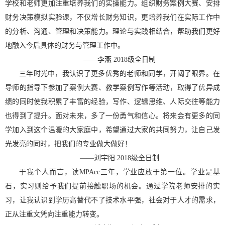
学校和老师更加注重培养我们的实操能力。组织财务案例大赛、安排
财务决策模拟实验课，不仅增长财务知识，更培养我们在实际工作中
的分析、沟通、管理和决策能力。理论与实践相结合，帮助我们更好
地融入今后具体的财务与管理工作中。
——
李燕
2018
级全日制
三年时光中，我认识了更多优秀的老师和同学，开阔了眼界。在
导师的指导下参加了案例大赛、教学案例写作等活动，取得了优异成
绩的同时使我积累了丰富的经验，写作、逻辑思维、人际交往等能力
也得到了提升。面对未来，多了一份勇气和信心。将来会有更多的同
学加入到这个温暖的大家庭中，希望通过大家的共同努力，让自己发
光发亮的同时，把我们的专业做大做好！
——
刘宇阳
2018
级全日制
于我个人而言，读
MPAcc
三年，学业应放于第一位。学业是基
石，实习则给予我们提前接触职场的机会。通过学院老师安排的实
习，让我认识到学历高替代不了技术水平强，社会对于人才的需求，
正从注重文凭向注重能力转变。