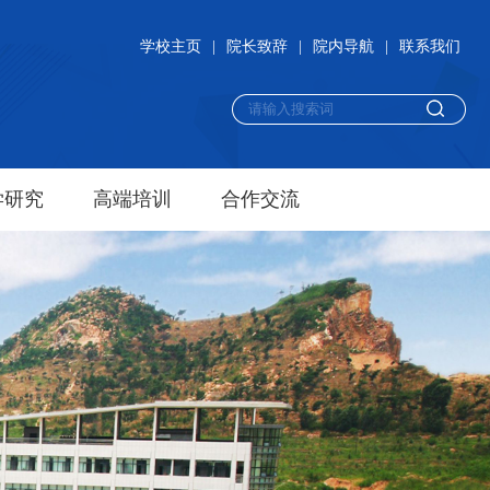
学校主页
|
院长致辞
|
院内导航
|
联系我们
学研究
高端培训
合作交流