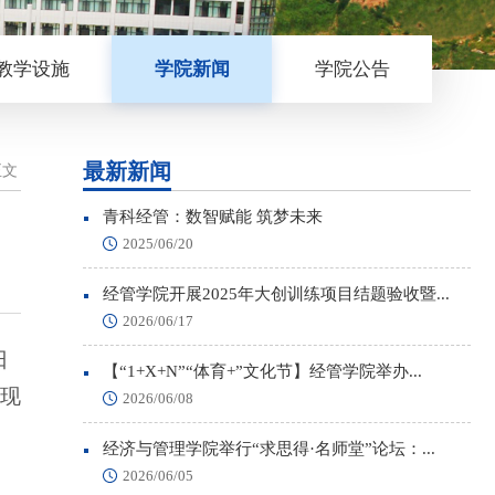
教学设施
学院新闻
学院公告
最新新闻
正文
青科经管：数智赋能 筑梦未来
2025/06/20
经管学院开展2025年大创训练项目结题验收暨...
2026/06/17
日
【“1+X+N”“体育+”文化节】经管学院举办...
现
2026/06/08
经济与管理学院举行“求思得·名师堂”论坛：...
2026/06/05