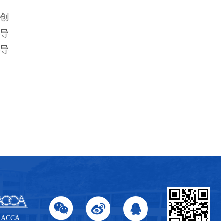
创
导
导
ACCA