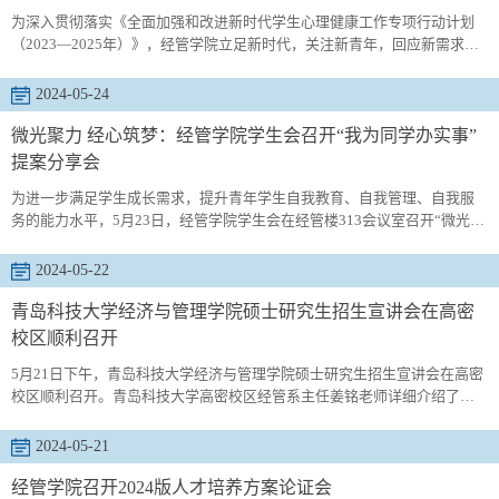
为深入贯彻落实《全面加强和改进新时代学生心理健康工作专项行动计划
（2023—2025年）》，经管学院立足新时代，关注新青年，回应新需求，
以“5·25”心理健康教育月为契机，将心理赋能与五育并举相融合举办系列活
动，通过多元化的教育方式，润泽学生的心灵，培育健康向上的生活态
2024-05-24
度，促进学生的全面发展。以德育心。将思想政治教育贯穿学生心理健康
工作全过程，通过坚定理想信念、树牢信仰之基，提升思想政治素养来育
微光聚力 经心筑梦：经管学院学生会召开“我为同学办实事”
心强心。开...
提案分享会
为进一步满足学生成长需求，提升青年学生自我教育、自我管理、自我服
务的能力水平，5月23日，经管学院学生会在经管楼313会议室召开“微光聚
力 经心筑梦：我为同学办实事”提案分享会。学院党委副书记兼副院长牛宝
卫，团委书记付继航，各年级辅导员及学生会各部门负责人出席会议。会
2024-05-22
上，学院学生会聚焦学生需求，围绕“我为同学办实事”提出系列创新提案。
实践部着眼学生实践能力的培养，提出“实践出真知”系列活动，计划线上
青岛科技大学经济与管理学院硕士研究生招生宣讲会在高密
线...
校区顺利召开
5月21日下午，青岛科技大学经济与管理学院硕士研究生招生宣讲会在高密
校区顺利召开。青岛科技大学高密校区经管系主任姜铭老师详细介绍了经
管学院各研究生招生专业的基本情况、专业特色和近3年的录取情况。会上
姜老师宣读了经管学院《关于提升硕士研究生一志愿生源质量的若干措
2024-05-21
施》，并详细介绍了学院招生优惠政策。在互动阶段，各位同学咨询了报
考专业、报考条件、考试科目的复习策略等，姜老师详细进行了解答。据
经管学院召开2024版人才培养方案论证会