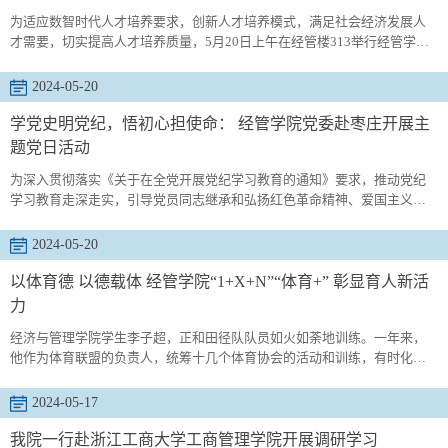
悉，青岛科技...
为适应数智时代人才培养要求，创新人才培养模式，满足社会经济发展人
才需要，切实提高人才培养质量，5月20日上午在经管楼313举行经管学院
2024版培养方案论证会。会议邀请青岛大学经济学院副院长吕学梁，青岛
大学商学院教授马骋和信息学院副院长周艳平，学院党委书记李勋来、院
2024-05-20
长吕承超、副院长宫攀和各系系主任参加会议。吕承超介绍了学院的基本
情况以及本次培养方案修订的重要性，为适应数智化、大数据时代的要求
学党史明党纪，悟初心担使命： 经管学院党委赴枣庄开展主
本次修订变大...
题党日活动
为深入贯彻落实《关于在全党开展党纪学习教育的通知》要求，推动党纪
学习教育走深走实，引导党员同志继承和弘扬红色革命精神、爱国主义精
神，5月18日，经管学院党委组织党员赴枣庄台儿庄大战纪念馆开展主题党
日活动。一座纪念馆就是一个红色基因库，一件红色文物就是一本历史教
2024-05-20
科书。台儿庄大战纪念馆全面再现了台儿庄战役的抗战历史，向世人展示
了中国人民保卫家园、血战敌寇的坚定决心。迈上纪念馆前象征着1938年
以体育德 以德载体 经管学院“1+X+N”“体育+” 彰显育人新活
的三十八级台...
力
经济与管理学院学生李子超，正和田径队队员如火如荼地训练。一年来，
他作为体育联盟的负责人，统筹十几个体育协会的活动和训练，有时化身
教练纠正动作，慷慨激昂为运动员加油打气；有时又忙前忙后做好后勤保
障。像这样的热闹场景每天都在发生，像这样因体育而获益的学生正在不
2024-05-17
断涌现。今年以来，作为首个获批学校体育综合改革特色育人试点的院级
单位，经济与管理学院凸显“体育+思政”特色，深化以体铸魂的价值引领，
我院一行赴浙江工商大学工商管理学院开展调研学习