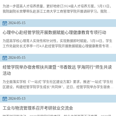
立足发挥体...
为进一步提高人才培养质量，更好地修订2024级人才培养方案，5月13日，
我院副院长宫攀带队赴浙江工商大学工商管理学院开展调研学习。我院工
商管理学科负责人杨皎平、市场营销系主任代同亮、浙江工商大学工商管
理学院副院长岑杰、工商管理系主任尚荣、副主任叶燕华、市场营销系主
2024-05-15
任王雅娟等骨干教师参加了调研与座谈交流。首先，岑院长介绍了工商管
理学院在课程内容数字化、教学方法现代化以及产学研结合等方面的实践
心理中心赴经管学院开展数据赋能心理健康教育专项行动
经验，并分享...
为提高学校心理育人实效性和针对性，实现数据即时赋能，5月14日，学生
工作处副处长尤亭亭一行4人赴经管学院开展数据赋能心理健康教育专项行
动。经管学院党委书记李勋来、副院长姜铭、索琪，学校心理健康教育与
咨询中心主任李海玲、心理教师李慧、张岍，以及学院各系主任、全体辅
2024-05-15
导员参加会议。会议由党委副书记兼副院长牛宝卫主持。李勋来代表学院
向尤亭亭一行表示感谢，同时对学生处心理中心一直以来对学院学生工作
经管学院举办宿舍帮扶共建暨 “书香致远 学海同行”师生共读
和心理健康...
活动
为全面落实学校《“一站式”学生社区建设方案》要求，推进“一站式”学生社
区建设，构建经管学院学生成长“共同体”，近日，经管学院举办学生宿舍帮
扶共建暨“书香致远，学海同行”师生共读活动，学院分管学生工作副书记牛
宝卫、团委书记付继航及各年级辅导员老师、学生骨干代表参与活动。此
2024-05-13
次活动在学生骨干帮扶宿舍进行，师生畅聊学习学业、生涯发展、生活服
务等问题，学生骨干从自身成长经历和经验出发，耐心地为宿舍成员一...
工业与物流管理系召开考研就业交流会